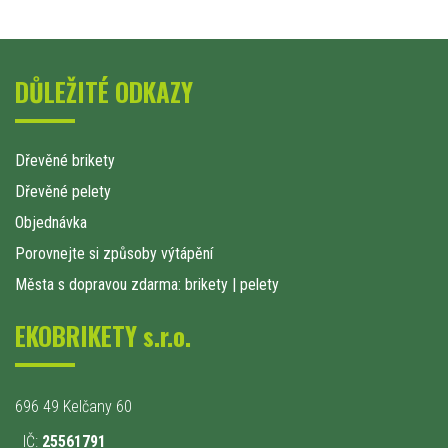
DŮLEŽITÉ ODKAZY
Dřevěné brikety
Dřevěné pelety
Objednávka
Porovnejte si způsoby výtápění
Města s dopravou zdarma: brikety
|
pelety
EKOBRIKETY s.r.o.
696 49 Kelčany 60
IČ:
25561791