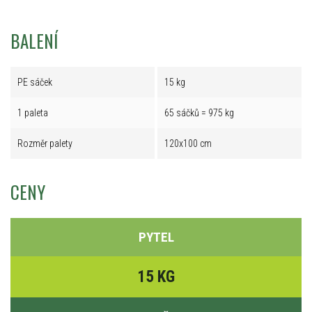
BALENÍ
PE sáček
15 kg
1 paleta
65 sáčků = 975 kg
Rozměr palety
120x100 cm
CENY
PYTEL
15 KG