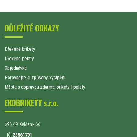
DŮLEŽITÉ ODKAZY
Dřevěné brikety
Dřevěné pelety
Objednávka
Porovnejte si způsoby výtápění
Města s dopravou zdarma: brikety
|
pelety
EKOBRIKETY s.r.o.
696 49 Kelčany 60
IČ:
25561791