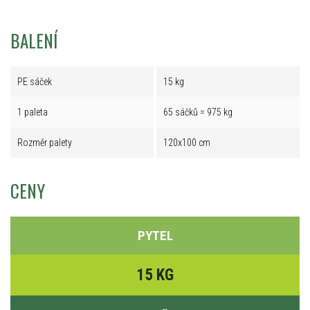
BALENÍ
PE sáček
15 kg
1 paleta
65 sáčků = 975 kg
Rozměr palety
120x100 cm
CENY
PYTEL
15 KG