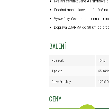
Kvalitní certifikované A1 smrkové p
Snadná manipulace, nenáročné na 
Vysoká výhřevnost a minimální mno
Doprava ZDARMA do 30 km od prod
BALENÍ
PE sáček
15 kg
1 paleta
65 sáčk
Rozměr palety
120x10
CENY