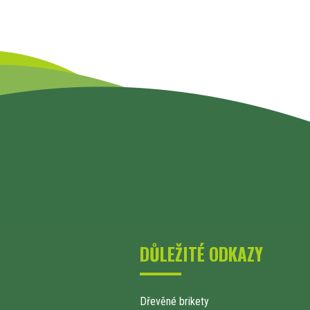
DŮLEŽITÉ ODKAZY
Dřevěné brikety