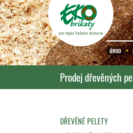
pro teplo Vašeho domova
ÚVOD
Prodej dřevěných pe
DŘEVĚNÉ PELETY