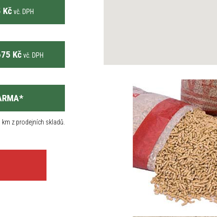
 Kč
vč. DPH
75 Kč
vč. DPH
ARMA
*
 km z prodejních skladů.