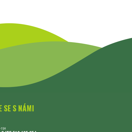
E SE S NÁMI
-15H