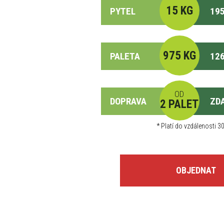
15 KG
PYTEL
195
975 KG
PALETA
126
OD
DOPRAVA
ZD
2 PALET
*
Platí do vzdálenosti 30
OBJEDNAT