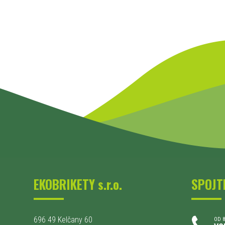
EKOBRIKETY s.r.o.
SPOJT
696 49 Kelčany 60
OD 8