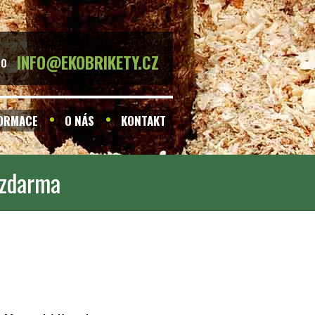
INFO@EKOBRIKETY.CZ
BO
FORMACE
O NÁS
KONTAKT
 zdarma