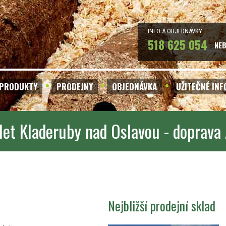
INFO A OBJEDNÁVKY
518 625 054
NE
PRODUKTY
PRODEJNY
OBJEDNÁVKA
UŽITEČNÉ IN
let Kladeruby nad Oslavou - doprava
Nejbližší prodejní sklad