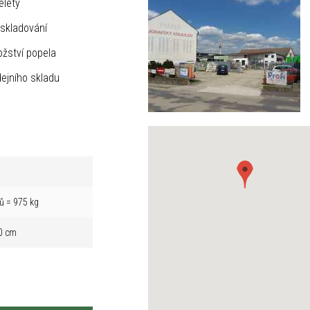
elety
skladování
žství popela
ejního skladu
ů = 975 kg
0 cm