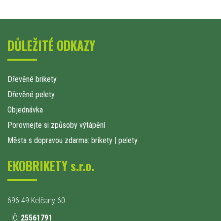
DŮLEŽITÉ ODKAZY
Dřevěné brikety
Dřevěné pelety
Objednávka
Porovnejte si způsoby výtápění
Města s dopravou zdarma: brikety
|
pelety
EKOBRIKETY s.r.o.
696 49 Kelčany 60
IČ:
25561791