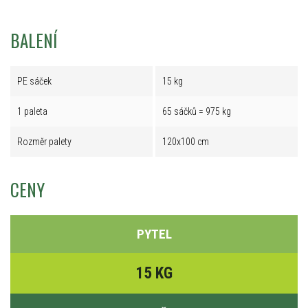
BALENÍ
PE sáček
15 kg
1 paleta
65 sáčků = 975 kg
Rozměr palety
120x100 cm
CENY
PYTEL
15 KG