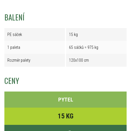
BALENÍ
PE sáček
15 kg
1 paleta
65 sáčků = 975 kg
Rozměr palety
120x100 cm
CENY
PYTEL
15 KG