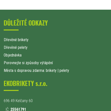
DŮLEŽITÉ ODKAZY
Dřevěné brikety
Dřevěné pelety
Objednávka
Porovnejte si způsoby výtápění
Města s dopravou zdarma: brikety
|
pelety
EKOBRIKETY s.r.o.
696 49 Kelčany 60
IČ:
25561791