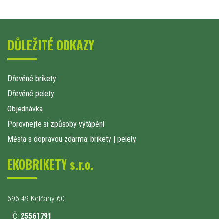
DŮLEŽITÉ ODKAZY
Dřevěné brikety
Dřevěné pelety
Objednávka
Porovnejte si způsoby výtápění
Města s dopravou zdarma: brikety
|
pelety
EKOBRIKETY s.r.o.
696 49 Kelčany 60
IČ:
25561791