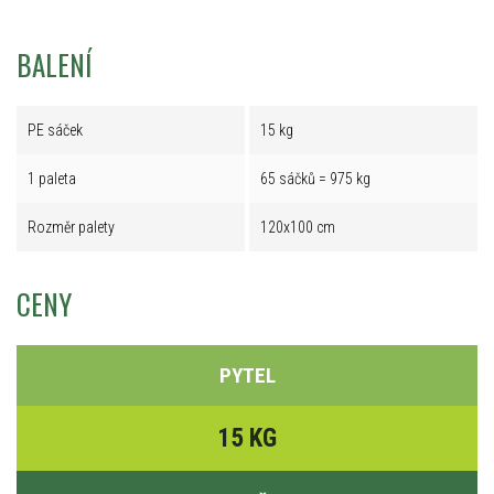
BALENÍ
PE sáček
15 kg
1 paleta
65 sáčků = 975 kg
Rozměr palety
120x100 cm
CENY
PYTEL
15 KG