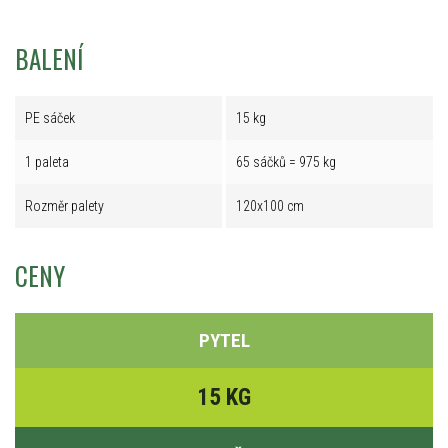
BALENÍ
PE sáček
15 kg
1 paleta
65 sáčků = 975 kg
Rozměr palety
120x100 cm
CENY
PYTEL
15 KG