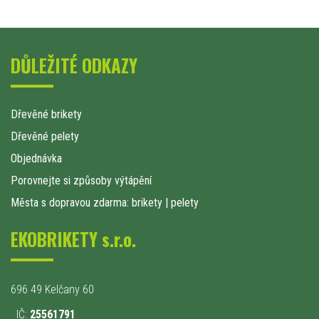
DŮLEŽITÉ ODKAZY
Dřevěné brikety
Dřevěné pelety
Objednávka
Porovnejte si způsoby výtápění
Města s dopravou zdarma: brikety
|
pelety
EKOBRIKETY s.r.o.
696 49 Kelčany 60
IČ:
25561791