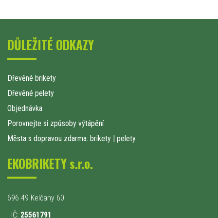
DŮLEŽITÉ ODKAZY
Dřevěné brikety
Dřevěné pelety
Objednávka
Porovnejte si způsoby výtápění
Města s dopravou zdarma: brikety
|
pelety
EKOBRIKETY s.r.o.
696 49 Kelčany 60
IČ:
25561791