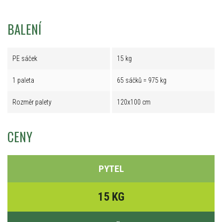
BALENÍ
PE sáček
15 kg
1 paleta
65 sáčků = 975 kg
Rozměr palety
120x100 cm
CENY
PYTEL
15 KG