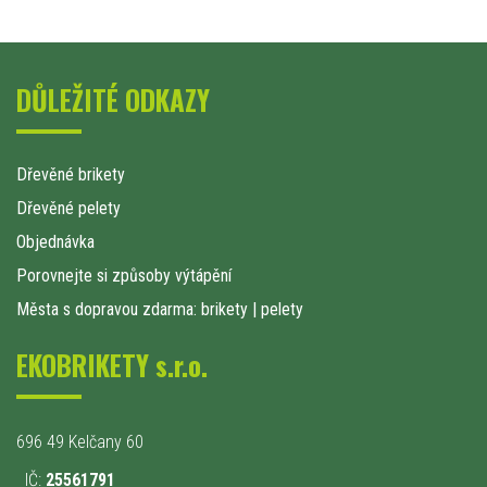
DŮLEŽITÉ ODKAZY
Dřevěné brikety
Dřevěné pelety
Objednávka
Porovnejte si způsoby výtápění
Města s dopravou zdarma: brikety
|
pelety
EKOBRIKETY s.r.o.
696 49 Kelčany 60
IČ:
25561791