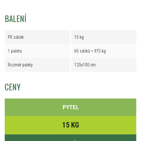
BALENÍ
PE sáček
15 kg
1 paleta
65 sáčků = 975 kg
Rozměr palety
120x100 cm
CENY
PYTEL
15 KG