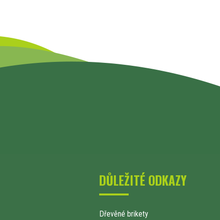
DŮLEŽITÉ ODKAZY
Dřevěné brikety