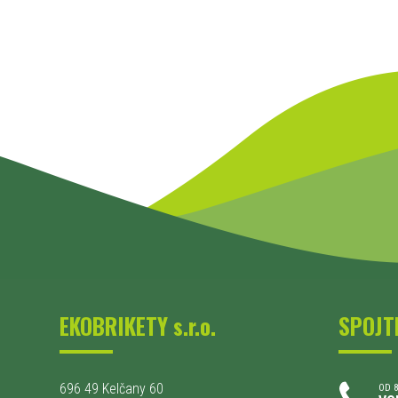
EKOBRIKETY s.r.o.
SPOJT
696 49 Kelčany 60
OD 8