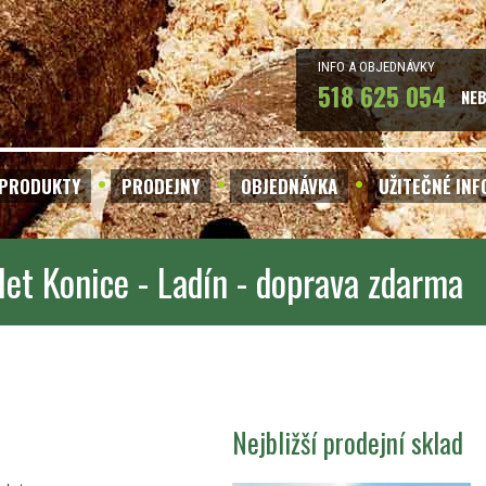
INFO A OBJEDNÁVKY
518 625 054
NE
PRODUKTY
PRODEJNY
OBJEDNÁVKA
UŽITEČNÉ IN
let Konice - Ladín - doprava zdarma
Nejbližší prodejní sklad