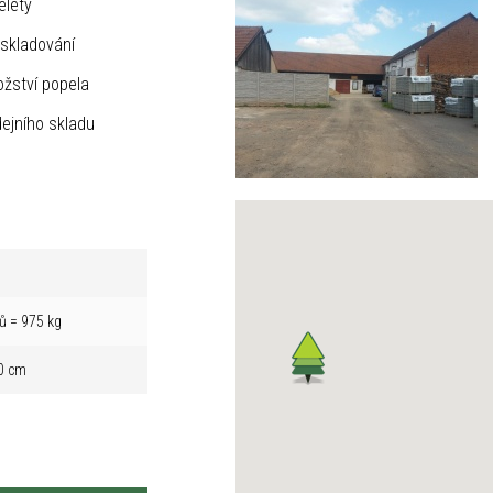
elety
skladování
žství popela
ejního skladu
ů = 975 kg
0 cm