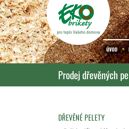
pro teplo Vašeho domova
ÚVOD
Prodej dřevěných pe
DŘEVĚNÉ PELETY