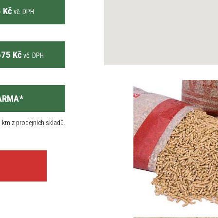
 Kč
vč. DPH
75 Kč
vč. DPH
ARMA
*
 km z prodejních skladů.