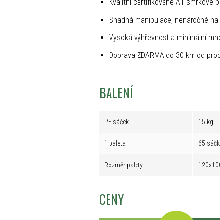
Kvalitní certifikované A1 smrkové p
Snadná manipulace, nenáročné na 
Vysoká výhřevnost a minimální mno
Doprava ZDARMA do 30 km od prod
BALENÍ
PE sáček
15 kg
1 paleta
65 sáčk
Rozměr palety
120x10
CENY