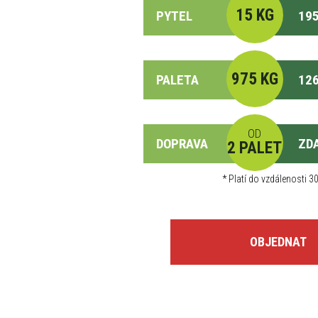
15 KG
PYTEL
195
975 KG
PALETA
126
OD
DOPRAVA
ZD
2 PALET
*
Platí do vzdálenosti 30
OBJEDNAT