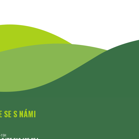
E SE S NÁMI
-15H