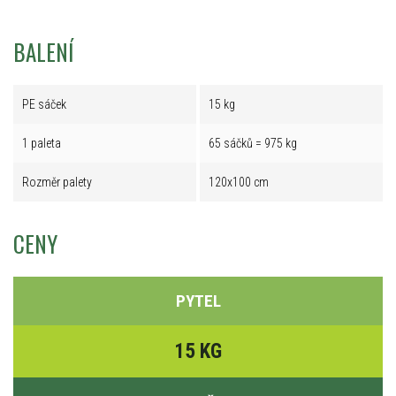
BALENÍ
PE sáček
15 kg
1 paleta
65 sáčků = 975 kg
Rozměr palety
120x100 cm
CENY
PYTEL
15 KG