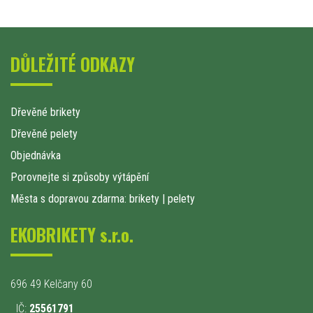
DŮLEŽITÉ ODKAZY
Dřevěné brikety
Dřevěné pelety
Objednávka
Porovnejte si způsoby výtápění
Města s dopravou zdarma: brikety
|
pelety
EKOBRIKETY s.r.o.
696 49 Kelčany 60
IČ:
25561791