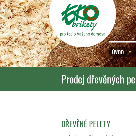
pro teplo Vašeho domova
ÚVOD
Prodej dřevěných pe
DŘEVĚNÉ PELETY