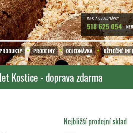
INFO A OBJEDNÁVKY
518 625 054
NE
PRODUKTY
PRODEJNY
OBJEDNÁVKA
UŽITEČNÉ IN
let Kostice - doprava zdarma
Nejbližší prodejní sklad