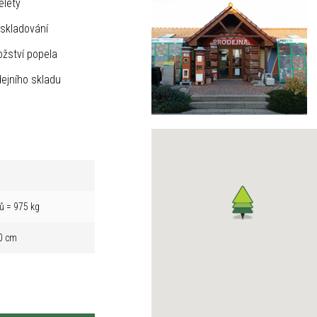
elety
skladování
žství popela
ejního skladu
ů = 975 kg
0 cm