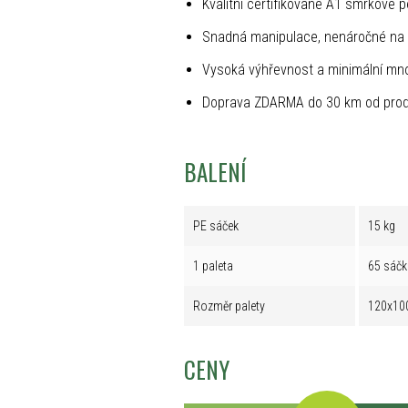
Kvalitní certifikované A1 smrkové p
Snadná manipulace, nenáročné na 
Vysoká výhřevnost a minimální mno
Doprava ZDARMA do 30 km od prod
BALENÍ
PE sáček
15 kg
1 paleta
65 sáčk
Rozměr palety
120x10
CENY