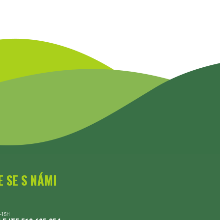
E SE S NÁMI
-15H