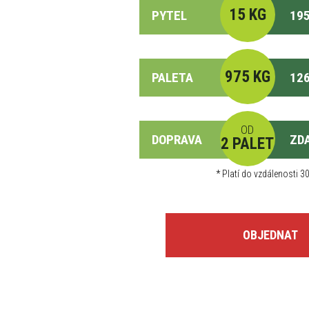
15 KG
PYTEL
195
975 KG
PALETA
126
OD
DOPRAVA
ZD
2 PALET
*
Platí do vzdálenosti 30
OBJEDNAT