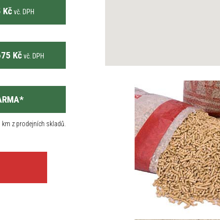
 Kč
vč. DPH
75 Kč
vč. DPH
ARMA
*
 km z prodejních skladů.