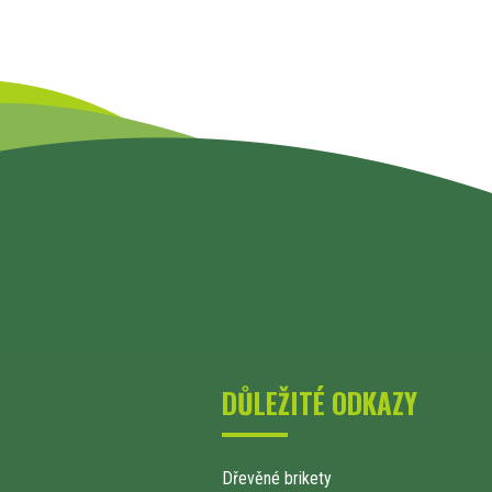
DŮLEŽITÉ ODKAZY
Dřevěné brikety