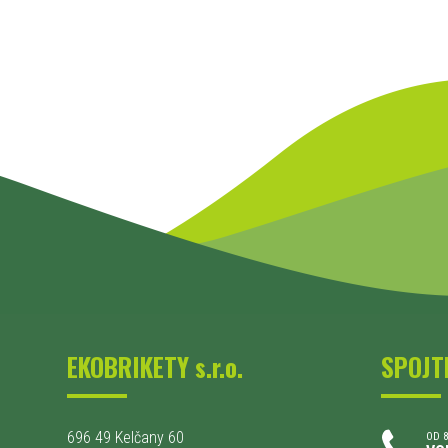
EKOBRIKETY s.r.o.
SPOJT
696 49 Kelčany 60
OD 8