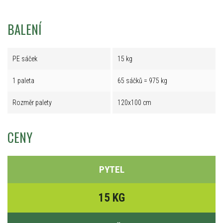
BALENÍ
PE sáček
15 kg
1 paleta
65 sáčků = 975 kg
Rozměr palety
120x100 cm
CENY
PYTEL
15 KG