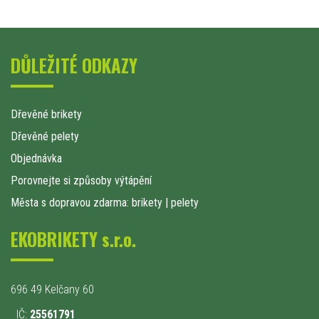
DŮLEŽITÉ ODKAZY
Dřevěné brikety
Dřevěné pelety
Objednávka
Porovnejte si způsoby výtápění
Města s dopravou zdarma: brikety
|
pelety
EKOBRIKETY s.r.o.
696 49 Kelčany 60
IČ:
25561791