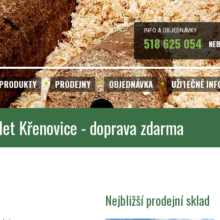
INFO A OBJEDNÁVKY
518 625 054
NE
PRODUKTY
PRODEJNY
OBJEDNÁVKA
UŽITEČNÉ IN
let Křenovice - doprava zdarma
Nejbližší prodejní sklad