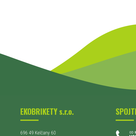
EKOBRIKETY s.r.o.
SPOJT
696 49 Kelčany 60
OD 8