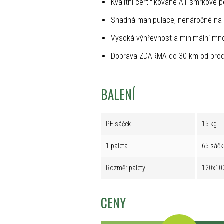
Kvalitní certifikované A1 smrkové p
Snadná manipulace, nenáročné na 
Vysoká výhřevnost a minimální mno
Doprava ZDARMA do 30 km od prod
BALENÍ
PE sáček
15 kg
1 paleta
65 sáčk
Rozměr palety
120x10
CENY