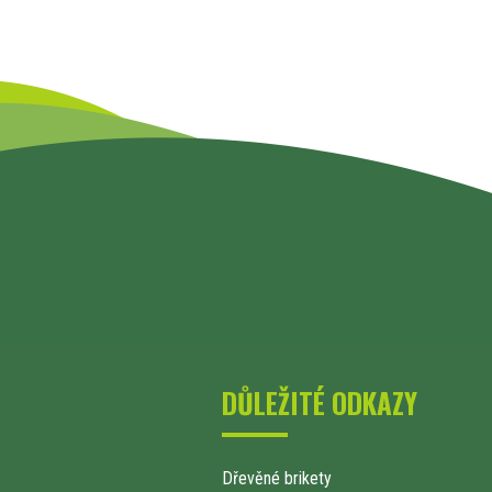
DŮLEŽITÉ ODKAZY
Dřevěné brikety