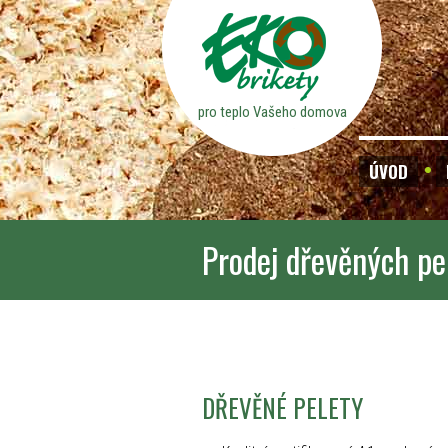
pro teplo Vašeho domova
ÚVOD
Prodej dřevěných pe
DŘEVĚNÉ PELETY