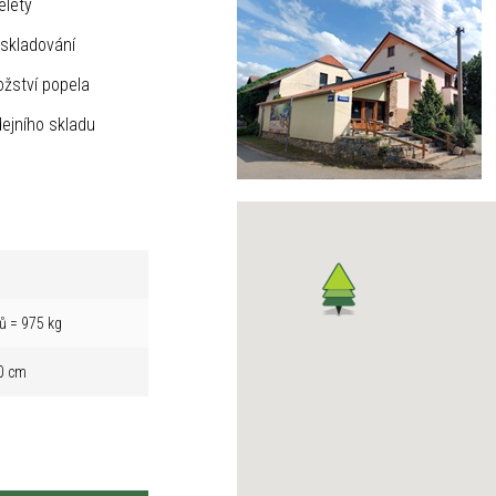
elety
skladování
žství popela
ejního skladu
ů = 975 kg
0 cm