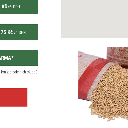
 Kč
vč. DPH
75 Kč
vč. DPH
ARMA
*
 km z prodejních skladů.