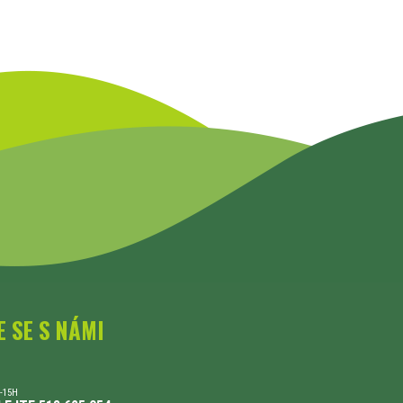
E SE S NÁMI
-15H