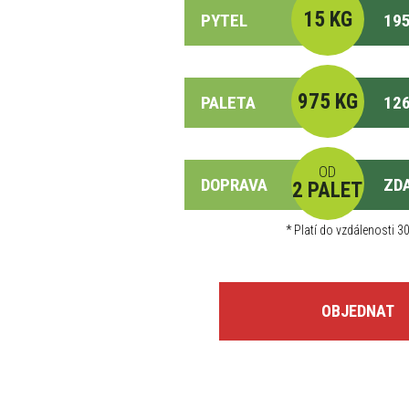
15 KG
PYTEL
195
975 KG
PALETA
126
OD
DOPRAVA
ZD
2 PALET
*
Platí do vzdálenosti 30
OBJEDNAT