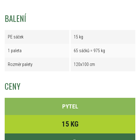
BALENÍ
PE sáček
15 kg
1 paleta
65 sáčků = 975 kg
Rozměr palety
120x100 cm
CENY
PYTEL
15 KG