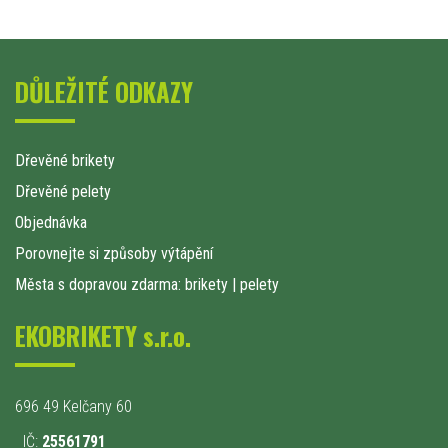
DŮLEŽITÉ ODKAZY
Dřevěné brikety
Dřevěné pelety
Objednávka
Porovnejte si způsoby výtápění
Města s dopravou zdarma: brikety
|
pelety
EKOBRIKETY s.r.o.
696 49 Kelčany 60
IČ:
25561791