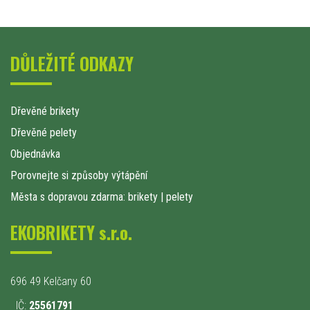
DŮLEŽITÉ ODKAZY
Dřevěné brikety
Dřevěné pelety
Objednávka
Porovnejte si způsoby výtápění
Města s dopravou zdarma: brikety
|
pelety
EKOBRIKETY s.r.o.
696 49 Kelčany 60
IČ:
25561791