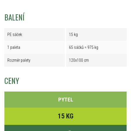
BALENÍ
PE sáček
15 kg
1 paleta
65 sáčků = 975 kg
Rozměr palety
120x100 cm
CENY
PYTEL
15 KG