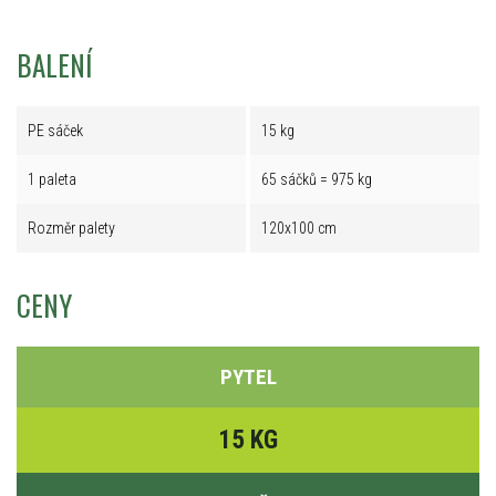
BALENÍ
PE sáček
15 kg
1 paleta
65 sáčků = 975 kg
Rozměr palety
120x100 cm
CENY
PYTEL
15 KG