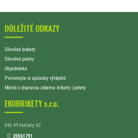
DŮLEŽITÉ ODKAZY
Dřevěné brikety
Dřevěné pelety
Objednávka
Porovnejte si způsoby výtápění
Města s dopravou zdarma: brikety
|
pelety
EKOBRIKETY s.r.o.
696 49 Kelčany 60
IČ:
25561791