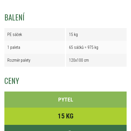
BALENÍ
PE sáček
15 kg
1 paleta
65 sáčků = 975 kg
Rozměr palety
120x100 cm
CENY
PYTEL
15 KG