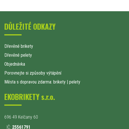
DŮLEŽITÉ ODKAZY
Dřevěné brikety
Dřevěné pelety
Objednávka
Porovnejte si způsoby výtápění
Města s dopravou zdarma: brikety
|
pelety
EKOBRIKETY s.r.o.
696 49 Kelčany 60
IČ:
25561791