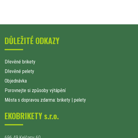
DŮLEŽITÉ ODKAZY
Dřevěné brikety
Dřevěné pelety
Objednávka
Porovnejte si způsoby výtápění
Města s dopravou zdarma: brikety
|
pelety
EKOBRIKETY s.r.o.
696 49 Kelčany 60