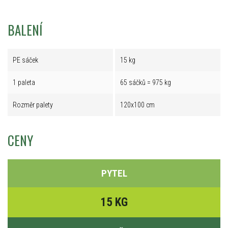
BALENÍ
PE sáček
15 kg
1 paleta
65 sáčků = 975 kg
Rozměr palety
120x100 cm
CENY
PYTEL
15 KG