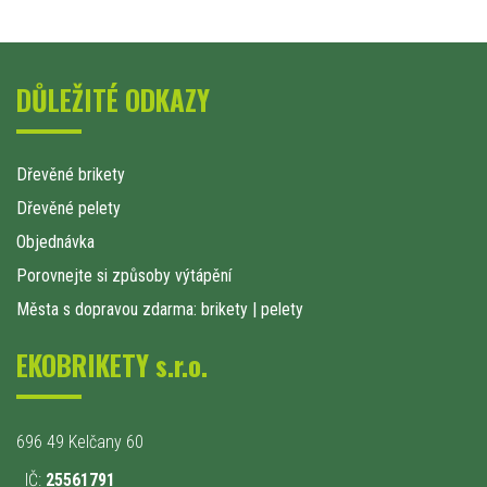
DŮLEŽITÉ ODKAZY
Dřevěné brikety
Dřevěné pelety
Objednávka
Porovnejte si způsoby výtápění
Města s dopravou zdarma: brikety
|
pelety
EKOBRIKETY s.r.o.
696 49 Kelčany 60
IČ:
25561791