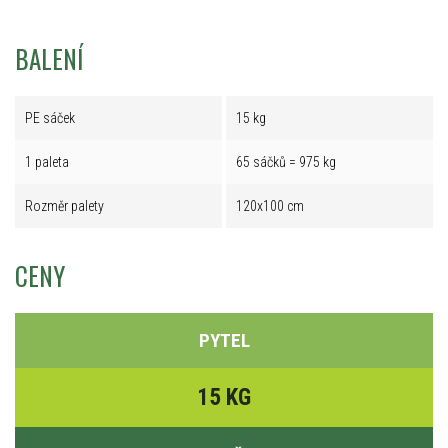
BALENÍ
PE sáček
15 kg
1 paleta
65 sáčků = 975 kg
Rozměr palety
120x100 cm
CENY
PYTEL
15 KG