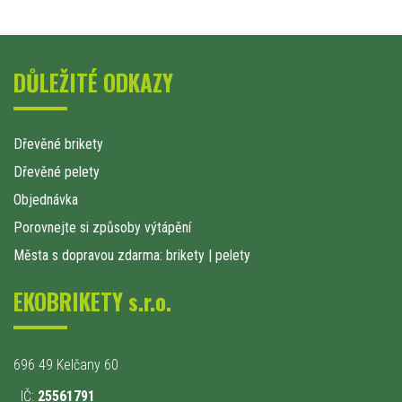
DŮLEŽITÉ ODKAZY
Dřevěné brikety
Dřevěné pelety
Objednávka
Porovnejte si způsoby výtápění
Města s dopravou zdarma: brikety
|
pelety
EKOBRIKETY s.r.o.
696 49 Kelčany 60
IČ:
25561791