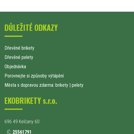
DŮLEŽITÉ ODKAZY
Dřevěné brikety
Dřevěné pelety
Objednávka
Porovnejte si způsoby výtápění
Města s dopravou zdarma: brikety
|
pelety
EKOBRIKETY s.r.o.
696 49 Kelčany 60
IČ:
25561791