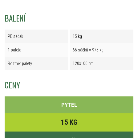
BALENÍ
PE sáček
15 kg
1 paleta
65 sáčků = 975 kg
Rozměr palety
120x100 cm
CENY
PYTEL
15 KG