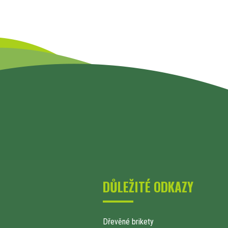
DŮLEŽITÉ ODKAZY
Dřevěné brikety