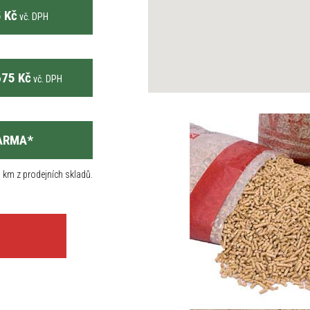
 Kč
vč. DPH
75 Kč
vč. DPH
ARMA
*
 km z prodejních skladů.