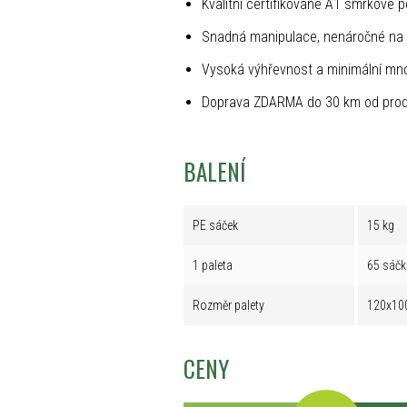
Kvalitní certifikované A1 smrkové p
Snadná manipulace, nenáročné na 
Vysoká výhřevnost a minimální mno
Doprava ZDARMA do 30 km od prod
BALENÍ
PE sáček
15 kg
1 paleta
65 sáčk
Rozměr palety
120x10
CENY