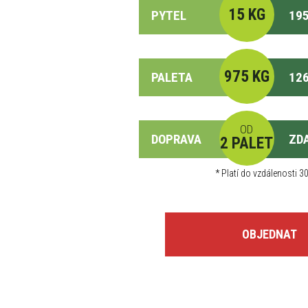
15 KG
PYTEL
195
975 KG
PALETA
126
OD
DOPRAVA
ZD
2 PALET
*
Platí do vzdálenosti 30
OBJEDNAT