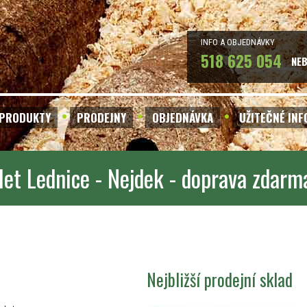
INFO A OBJEDNÁVKY
518 625 054
NE
PRODUKTY
PRODEJNY
OBJEDNÁVKA
UŽITEČNÉ IN
let Lednice - Nejdek - doprava zdarm
Nejbližší prodejní sklad