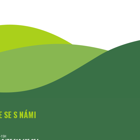
E SE S NÁMI
-15H