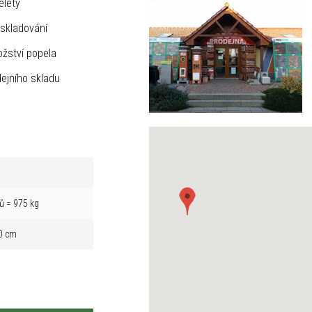
elety
skladování
žství popela
ejního skladu
ů = 975 kg
0 cm