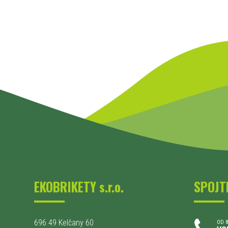
EKOBRIKETY s.r.o.
SPOJT
696 49 Kelčany 60
OD 8