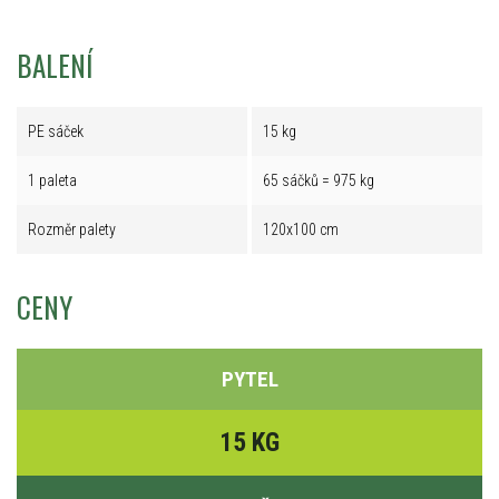
BALENÍ
PE sáček
15 kg
1 paleta
65 sáčků = 975 kg
Rozměr palety
120x100 cm
CENY
PYTEL
15 KG