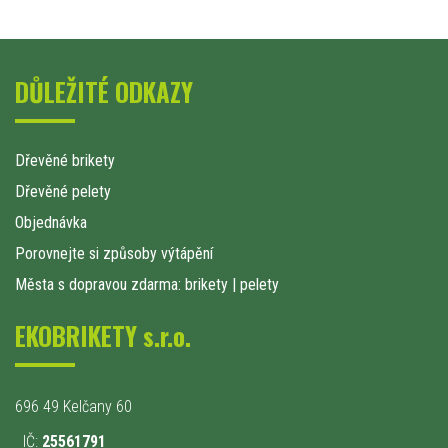
DŮLEŽITÉ ODKAZY
Dřevěné brikety
Dřevěné pelety
Objednávka
Porovnejte si způsoby výtápění
Města s dopravou zdarma: brikety
|
pelety
EKOBRIKETY s.r.o.
696 49 Kelčany 60
IČ:
25561791