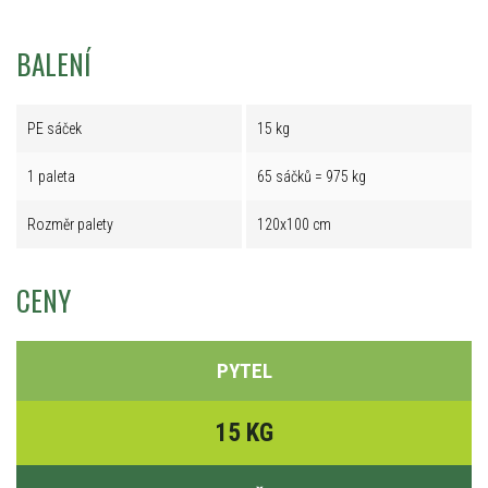
BALENÍ
PE sáček
15 kg
1 paleta
65 sáčků = 975 kg
Rozměr palety
120x100 cm
CENY
PYTEL
15 KG