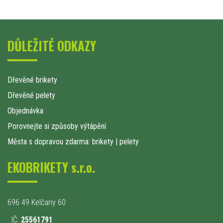
DŮLEŽITÉ ODKAZY
Dřevěné brikety
Dřevěné pelety
Objednávka
Porovnejte si způsoby výtápění
Města s dopravou zdarma: brikety
|
pelety
EKOBRIKETY s.r.o.
696 49 Kelčany 60
IČ:
25561791