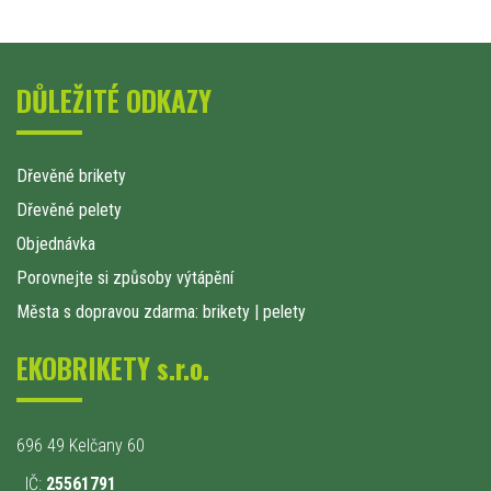
DŮLEŽITÉ ODKAZY
Dřevěné brikety
Dřevěné pelety
Objednávka
Porovnejte si způsoby výtápění
Města s dopravou zdarma: brikety
|
pelety
EKOBRIKETY s.r.o.
696 49 Kelčany 60
IČ:
25561791