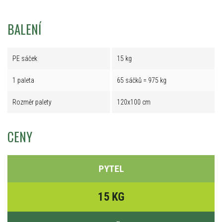
BALENÍ
PE sáček
15 kg
1 paleta
65 sáčků = 975 kg
Rozměr palety
120x100 cm
CENY
PYTEL
15 KG