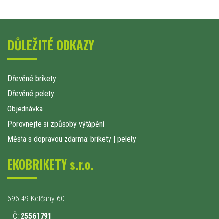
DŮLEŽITÉ ODKAZY
Dřevěné brikety
Dřevěné pelety
Objednávka
Porovnejte si způsoby výtápění
Města s dopravou zdarma: brikety
|
pelety
EKOBRIKETY s.r.o.
696 49 Kelčany 60
IČ:
25561791