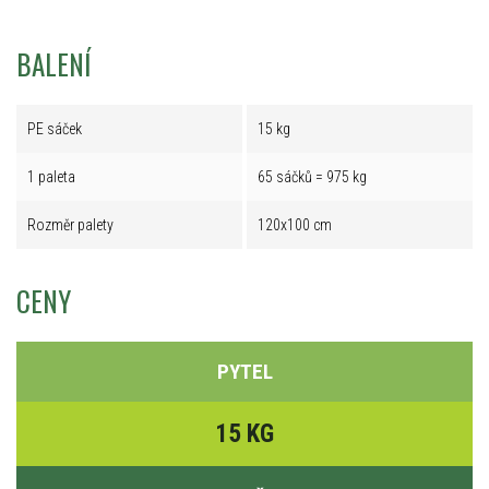
BALENÍ
PE sáček
15 kg
1 paleta
65 sáčků = 975 kg
Rozměr palety
120x100 cm
CENY
PYTEL
15 KG