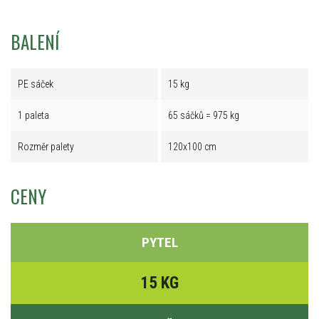
BALENÍ
PE sáček
15 kg
1 paleta
65 sáčků = 975 kg
Rozměr palety
120x100 cm
CENY
PYTEL
15 KG