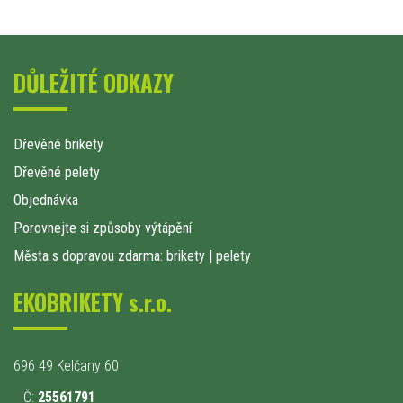
DŮLEŽITÉ ODKAZY
Dřevěné brikety
Dřevěné pelety
Objednávka
Porovnejte si způsoby výtápění
Města s dopravou zdarma: brikety
|
pelety
EKOBRIKETY s.r.o.
696 49 Kelčany 60
IČ:
25561791