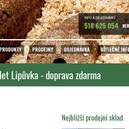
INFO A OBJEDNÁVKY
518 625 054
NE
PRODUKTY
PRODEJNY
OBJEDNÁVKA
UŽITEČNÉ IN
let Lipůvka - doprava zdarma
Nejbližší prodejní sklad