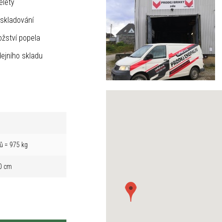
elety
skladování
žství popela
ejního skladu
ů = 975 kg
0 cm