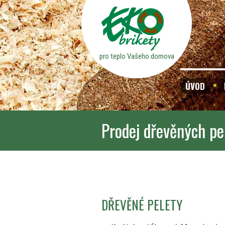
pro teplo Vašeho domova
ÚVOD
Prodej dřevěných pe
DŘEVĚNÉ PELETY