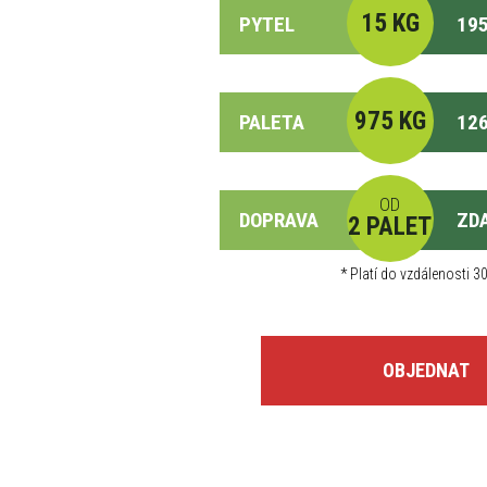
15 KG
PYTEL
195
975 KG
PALETA
126
OD
DOPRAVA
ZD
2 PALET
*
Platí do vzdálenosti 30
OBJEDNAT