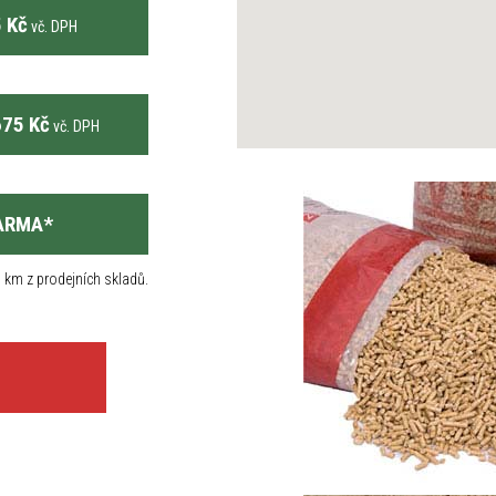
 Kč
vč. DPH
75 Kč
vč. DPH
ARMA
*
 km z prodejních skladů.