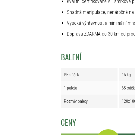
Kvalitní certifikované A1 smrkové p
Snadná manipulace, nenáročné na 
Vysoká výhřevnost a minimální mno
Doprava ZDARMA do 30 km od prod
BALENÍ
PE sáček
15 kg
1 paleta
65 sáčk
Rozměr palety
120x10
CENY