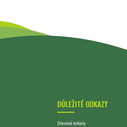
DŮLEŽITÉ ODKAZY
Dřevěné brikety