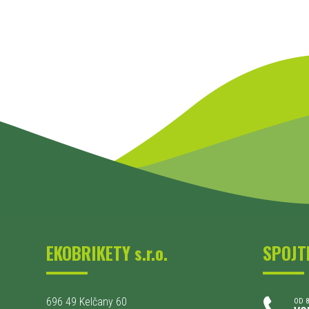
EKOBRIKETY s.r.o.
SPOJT
696 49 Kelčany 60
OD 8