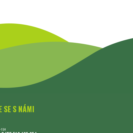
E SE S NÁMI
-15H