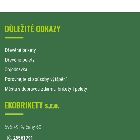
DŮLEŽITÉ ODKAZY
Dřevěné brikety
Dřevěné pelety
Objednávka
Porovnejte si způsoby výtápění
Města s dopravou zdarma: brikety
|
pelety
EKOBRIKETY s.r.o.
696 49 Kelčany 60
IČ:
25561791