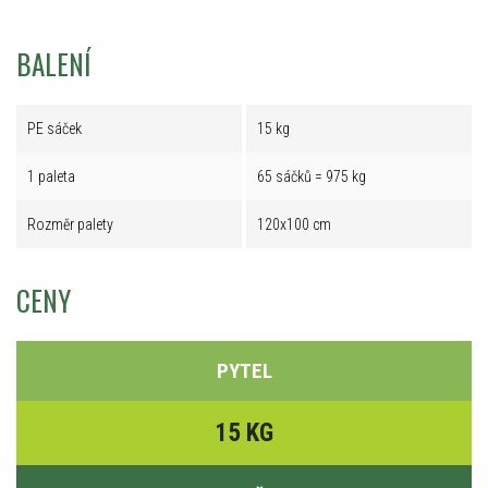
BALENÍ
PE sáček
15 kg
1 paleta
65 sáčků = 975 kg
Rozměr palety
120x100 cm
CENY
PYTEL
15 KG