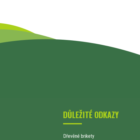
DŮLEŽITÉ ODKAZY
Dřevěné brikety