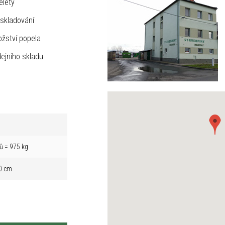
elety
skladování
žství popela
ejního skladu
ů = 975 kg
0 cm