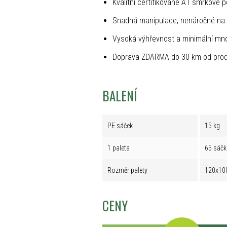
Kvalitní certifikované A1 smrkové p
Snadná manipulace, nenáročné na 
Vysoká výhřevnost a minimální mno
Doprava ZDARMA do 30 km od prod
BALENÍ
PE sáček
15 kg
1 paleta
65 sáčk
Rozměr palety
120x10
CENY