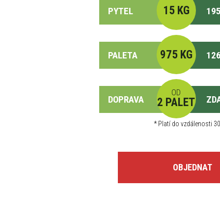
15 KG
PYTEL
195
975 KG
PALETA
126
OD
DOPRAVA
ZD
2 PALET
*
Platí do vzdálenosti 30
OBJEDNAT