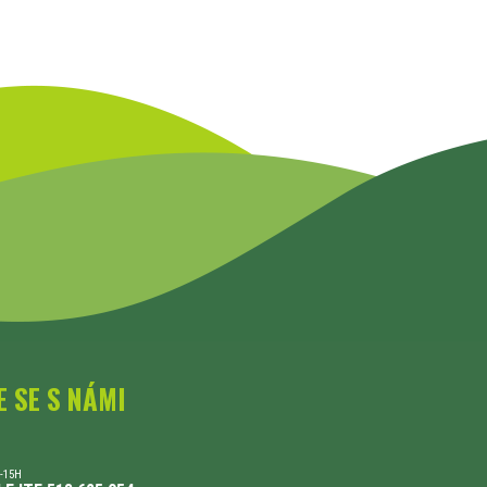
E SE S NÁMI
-15H