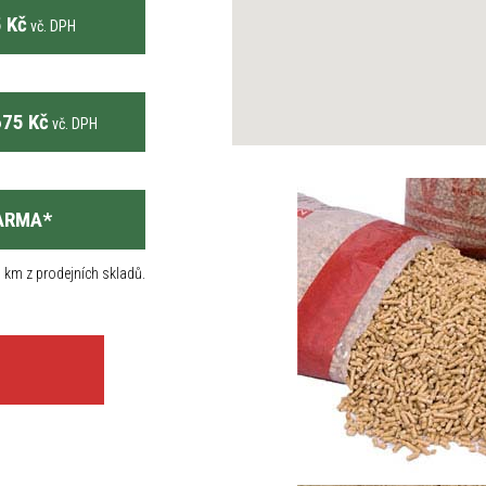
 Kč
vč. DPH
75 Kč
vč. DPH
ARMA
*
 km z prodejních skladů.