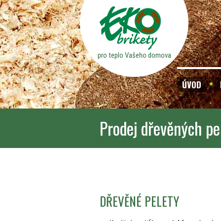
pro teplo Vašeho domova
ÚVOD
Prodej dřevěných pe
DŘEVĚNÉ PELETY