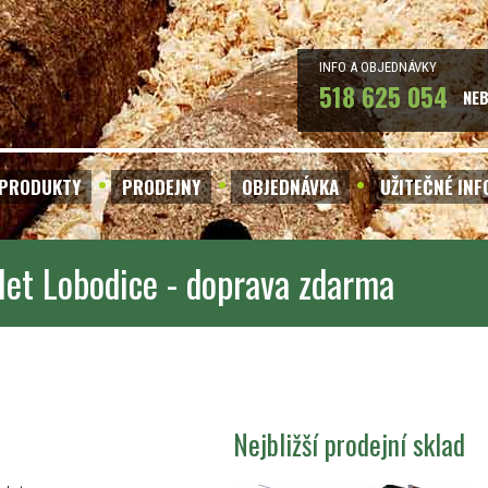
INFO A OBJEDNÁVKY
518 625 054
NE
PRODUKTY
PRODEJNY
OBJEDNÁVKA
UŽITEČNÉ IN
let Lobodice - doprava zdarma
Nejbližší prodejní sklad