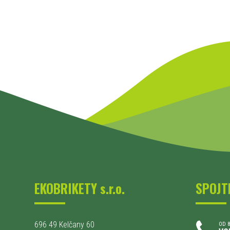
EKOBRIKETY s.r.o.
SPOJT
696 49 Kelčany 60
OD 8