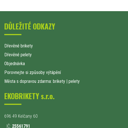
DŮLEŽITÉ ODKAZY
Dřevěné brikety
Dřevěné pelety
Objednávka
Porovnejte si způsoby výtápění
Města s dopravou zdarma: brikety
|
pelety
EKOBRIKETY s.r.o.
696 49 Kelčany 60
IČ:
25561791