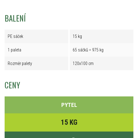
BALENÍ
PE sáček
15 kg
1 paleta
65 sáčků = 975 kg
Rozměr palety
120x100 cm
CENY
PYTEL
15 KG