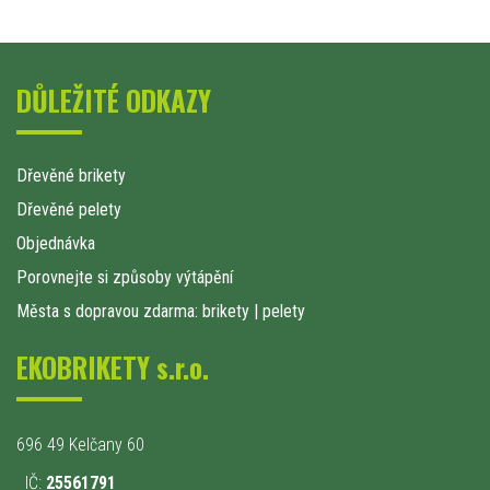
DŮLEŽITÉ ODKAZY
Dřevěné brikety
Dřevěné pelety
Objednávka
Porovnejte si způsoby výtápění
Města s dopravou zdarma: brikety
|
pelety
EKOBRIKETY s.r.o.
696 49 Kelčany 60
IČ:
25561791