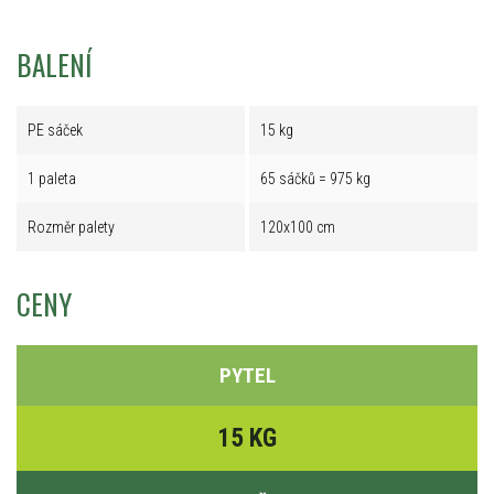
BALENÍ
PE sáček
15 kg
1 paleta
65 sáčků = 975 kg
Rozměr palety
120x100 cm
CENY
PYTEL
15 KG