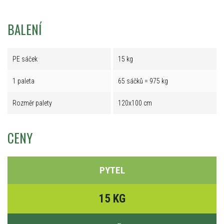
BALENÍ
PE sáček
15 kg
1 paleta
65 sáčků = 975 kg
Rozměr palety
120x100 cm
CENY
PYTEL
15 KG