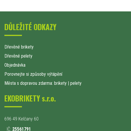
DŮLEŽITÉ ODKAZY
Dřevěné brikety
Dřevěné pelety
Objednávka
Porovnejte si způsoby výtápění
Města s dopravou zdarma: brikety
|
pelety
EKOBRIKETY s.r.o.
696 49 Kelčany 60
IČ:
25561791