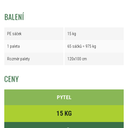
BALENÍ
PE sáček
15 kg
1 paleta
65 sáčků = 975 kg
Rozměr palety
120x100 cm
CENY
PYTEL
15 KG