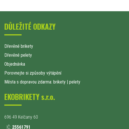
DŮLEŽITÉ ODKAZY
Dřevěné brikety
Dřevěné pelety
Objednávka
Porovnejte si způsoby výtápění
Města s dopravou zdarma: brikety
|
pelety
EKOBRIKETY s.r.o.
696 49 Kelčany 60
IČ:
25561791