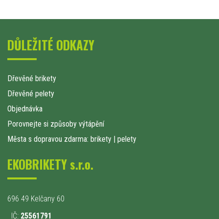
DŮLEŽITÉ ODKAZY
Dřevěné brikety
Dřevěné pelety
Objednávka
Porovnejte si způsoby výtápění
Města s dopravou zdarma: brikety
|
pelety
EKOBRIKETY s.r.o.
696 49 Kelčany 60
IČ:
25561791