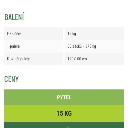
BALENÍ
PE sáček
15 kg
1 paleta
65 sáčků = 975 kg
Rozměr palety
120x100 cm
CENY
PYTEL
15 KG