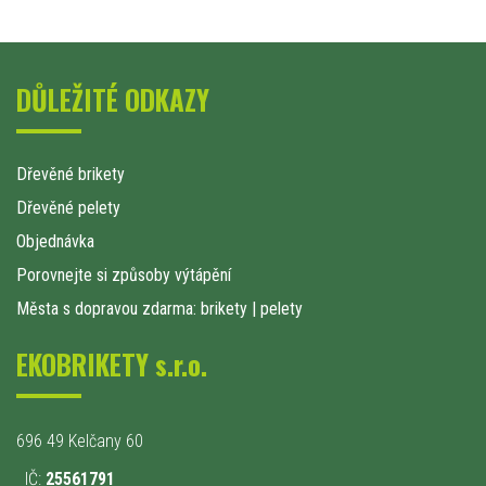
DŮLEŽITÉ ODKAZY
Dřevěné brikety
Dřevěné pelety
Objednávka
Porovnejte si způsoby výtápění
Města s dopravou zdarma: brikety
|
pelety
EKOBRIKETY s.r.o.
696 49 Kelčany 60
IČ:
25561791