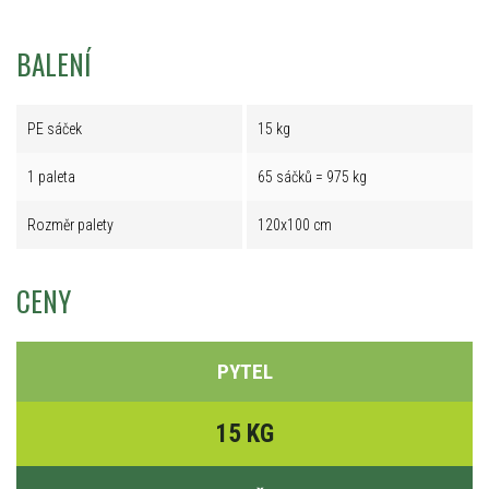
BALENÍ
PE sáček
15 kg
1 paleta
65 sáčků = 975 kg
Rozměr palety
120x100 cm
CENY
PYTEL
15 KG