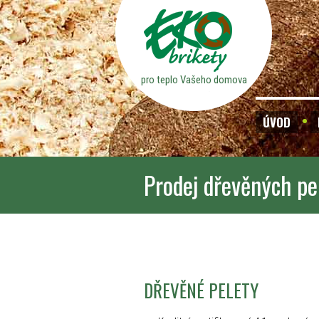
pro teplo Vašeho domova
ÚVOD
Prodej dřevěných pe
DŘEVĚNÉ PELETY