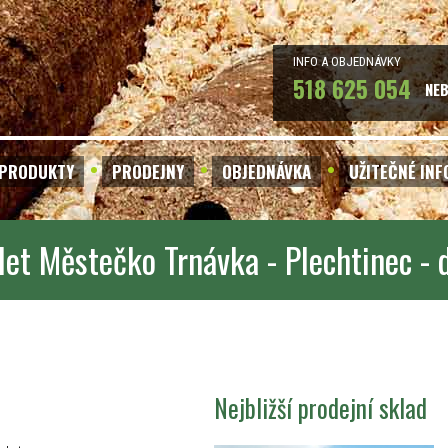
INFO A OBJEDNÁVKY
518 625 054
NE
PRODUKTY
PRODEJNY
OBJEDNÁVKA
UŽITEČNÉ IN
let Městečko Trnávka - Plechtinec -
Nejbližší prodejní sklad