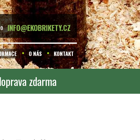
INFO@EKOBRIKETY.CZ
BO
FORMACE
O NÁS
KONTAKT
 doprava zdarma