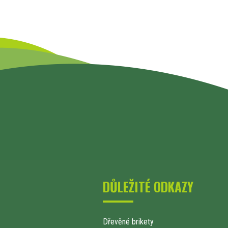
DŮLEŽITÉ ODKAZY
Dřevěné brikety