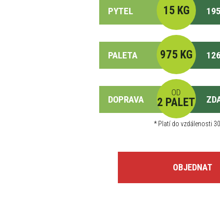
15 KG
PYTEL
195
975 KG
PALETA
126
OD
DOPRAVA
ZD
2 PALET
*
Platí do vzdálenosti 30
OBJEDNAT