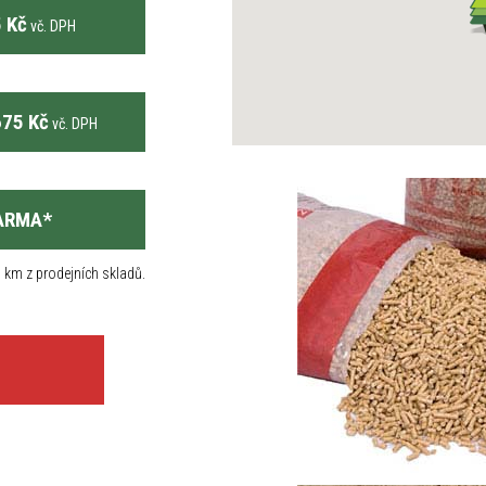
 Kč
vč. DPH
75 Kč
vč. DPH
ARMA
*
 km z prodejních skladů.