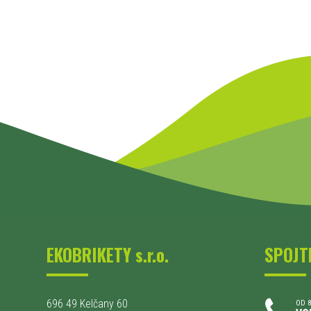
EKOBRIKETY s.r.o.
SPOJT
696 49 Kelčany 60
OD 8