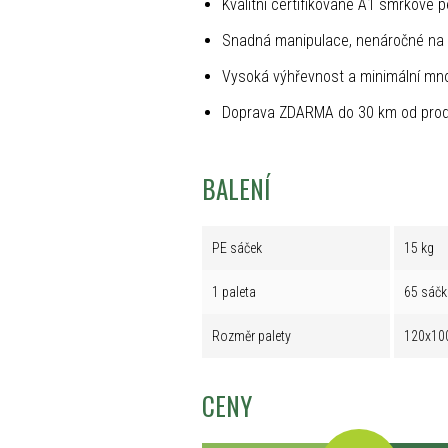
Kvalitní certifikované A1 smrkové p
Snadná manipulace, nenáročné na 
Vysoká výhřevnost a minimální mno
Doprava ZDARMA do 30 km od prod
BALENÍ
PE sáček
15 kg
1 paleta
65 sáčk
Rozměr palety
120x10
CENY