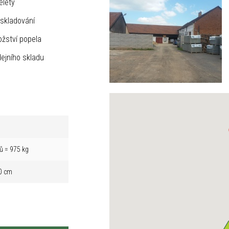
elety
skladování
žství popela
ejního skladu
ů = 975 kg
0 cm