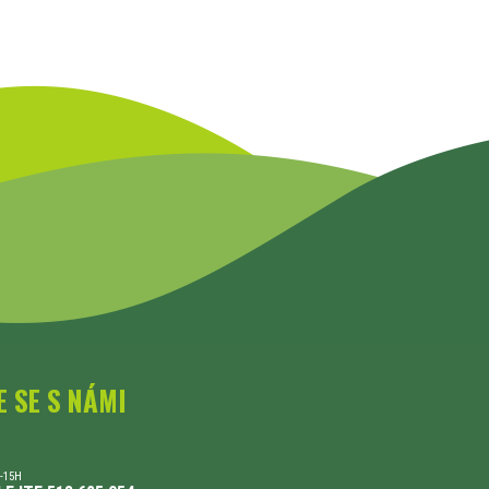
E SE S NÁMI
-15H