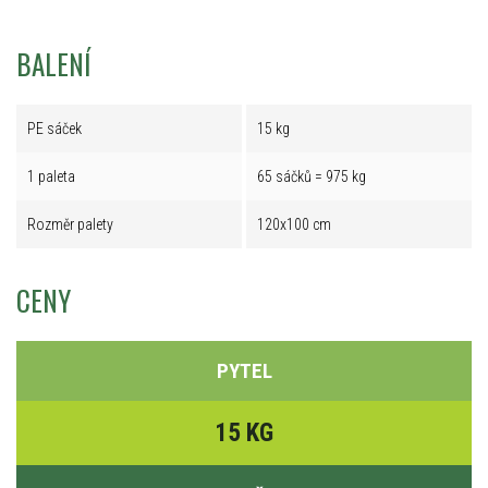
BALENÍ
PE sáček
15 kg
1 paleta
65 sáčků = 975 kg
Rozměr palety
120x100 cm
CENY
PYTEL
15 KG