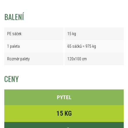
BALENÍ
PE sáček
15 kg
1 paleta
65 sáčků = 975 kg
Rozměr palety
120x100 cm
CENY
PYTEL
15 KG