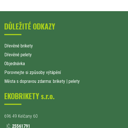
DŮLEŽITÉ ODKAZY
Dřevěné brikety
Dřevěné pelety
Objednávka
Porovnejte si způsoby výtápění
Města s dopravou zdarma: brikety
|
pelety
EKOBRIKETY s.r.o.
696 49 Kelčany 60
IČ:
25561791