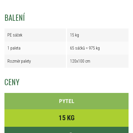
BALENÍ
PE sáček
15 kg
1 paleta
65 sáčků = 975 kg
Rozměr palety
120x100 cm
CENY
PYTEL
15 KG