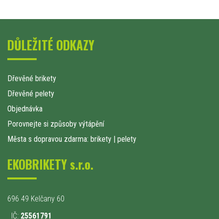
DŮLEŽITÉ ODKAZY
Dřevěné brikety
Dřevěné pelety
Objednávka
Porovnejte si způsoby výtápění
Města s dopravou zdarma: brikety
|
pelety
EKOBRIKETY s.r.o.
696 49 Kelčany 60
IČ:
25561791