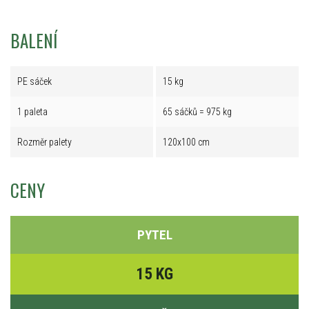
BALENÍ
PE sáček
15 kg
1 paleta
65 sáčků = 975 kg
Rozměr palety
120x100 cm
CENY
PYTEL
15 KG