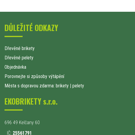
DŮLEŽITÉ ODKAZY
Dřevěné brikety
Dřevěné pelety
Objednávka
Porovnejte si způsoby výtápění
Města s dopravou zdarma: brikety
|
pelety
EKOBRIKETY s.r.o.
696 49 Kelčany 60
IČ:
25561791