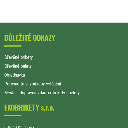
DŮLEŽITÉ ODKAZY
Dřevěné brikety
Dřevěné pelety
Objednávka
Porovnejte si způsoby výtápění
Města s dopravou zdarma: brikety
|
pelety
EKOBRIKETY s.r.o.
696 49 Kelčany 60