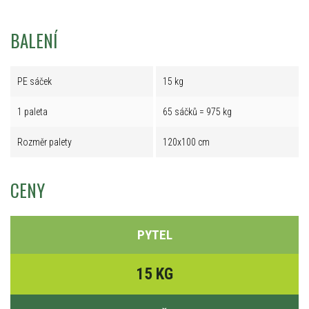
BALENÍ
PE sáček
15 kg
1 paleta
65 sáčků = 975 kg
Rozměr palety
120x100 cm
CENY
PYTEL
15 KG