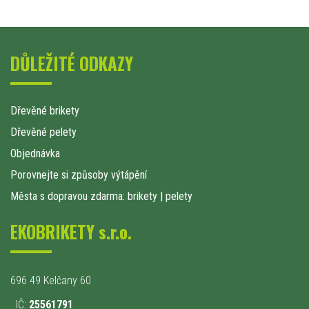
DŮLEŽITÉ ODKAZY
Dřevěné brikety
Dřevěné pelety
Objednávka
Porovnejte si způsoby výtápění
Města s dopravou zdarma: brikety
|
pelety
EKOBRIKETY s.r.o.
696 49 Kelčany 60
IČ:
25561791