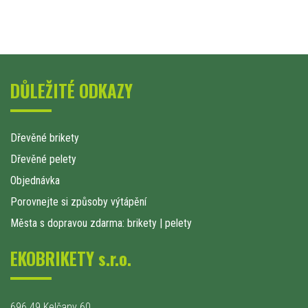
DŮLEŽITÉ ODKAZY
Dřevěné brikety
Dřevěné pelety
Objednávka
Porovnejte si způsoby výtápění
Města s dopravou zdarma: brikety
|
pelety
EKOBRIKETY s.r.o.
696 49 Kelčany 60