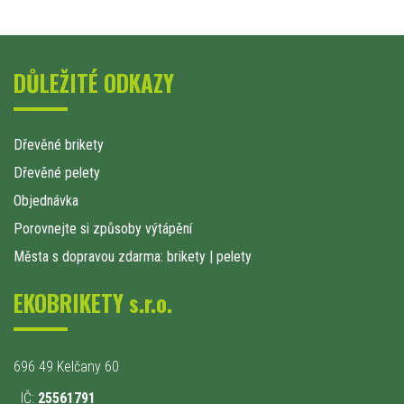
DŮLEŽITÉ ODKAZY
Dřevěné brikety
Dřevěné pelety
Objednávka
Porovnejte si způsoby výtápění
Města s dopravou zdarma: brikety
|
pelety
EKOBRIKETY s.r.o.
696 49 Kelčany 60
IČ:
25561791