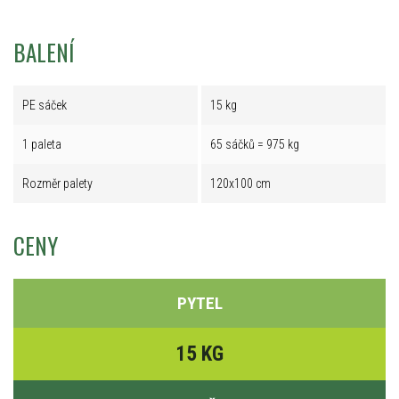
BALENÍ
PE sáček
15 kg
1 paleta
65 sáčků = 975 kg
Rozměr palety
120x100 cm
CENY
PYTEL
15 KG