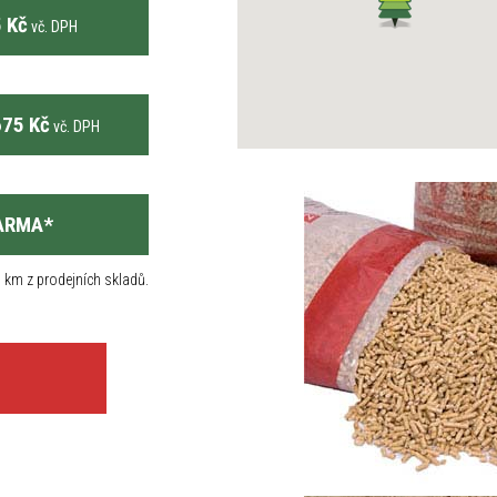
 Kč
vč. DPH
75 Kč
vč. DPH
ARMA
*
 km z prodejních skladů.