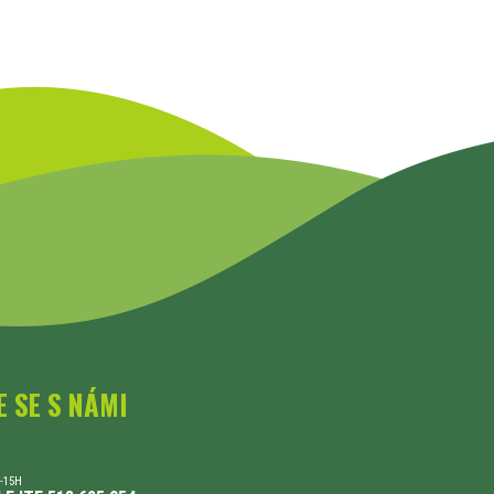
E SE S NÁMI
-15H