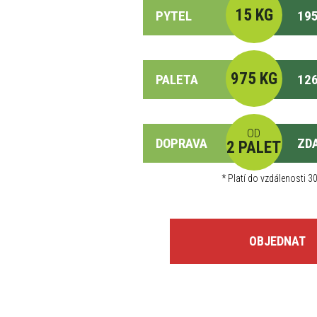
15 KG
PYTEL
195
975 KG
PALETA
126
OD
DOPRAVA
ZD
2 PALET
*
Platí do vzdálenosti 30
OBJEDNAT