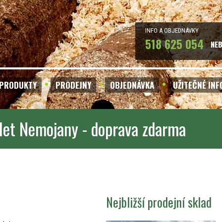
INFO A OBJEDNÁVKY
518 625 054
NE
PRODUKTY
PRODEJNY
OBJEDNÁVKA
UŽITEČNÉ IN
let Nemojany - doprava zdarma
Nejbližší prodejní sklad