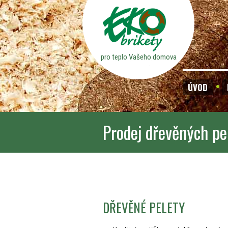
pro teplo Vašeho domova
ÚVOD
Prodej dřevěných pe
DŘEVĚNÉ PELETY