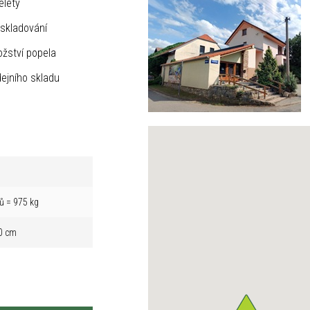
elety
skladování
žství popela
ejního skladu
ů = 975 kg
0 cm