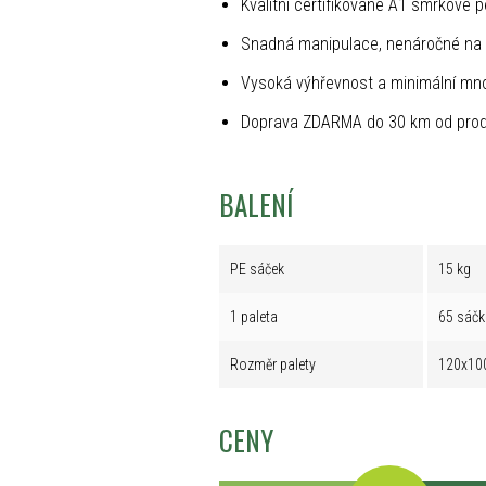
Kvalitní certifikované A1 smrkové p
Snadná manipulace, nenáročné na 
Vysoká výhřevnost a minimální mno
Doprava ZDARMA do 30 km od prod
BALENÍ
PE sáček
15 kg
1 paleta
65 sáčk
Rozměr palety
120x10
CENY