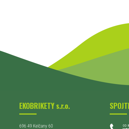
EKOBRIKETY s.r.o.
SPOJT
696 49 Kelčany 60
OD 8