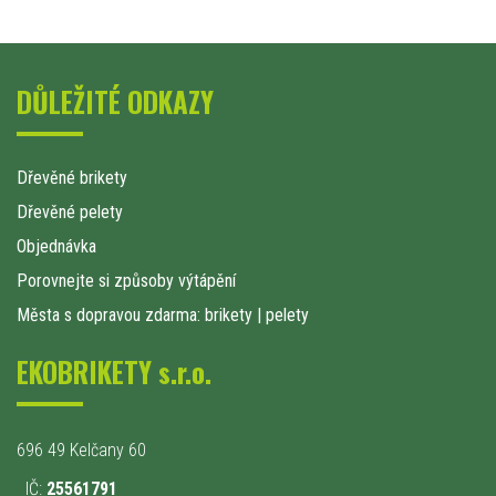
DŮLEŽITÉ ODKAZY
Dřevěné brikety
Dřevěné pelety
Objednávka
Porovnejte si způsoby výtápění
Města s dopravou zdarma: brikety
|
pelety
EKOBRIKETY s.r.o.
696 49 Kelčany 60
IČ:
25561791