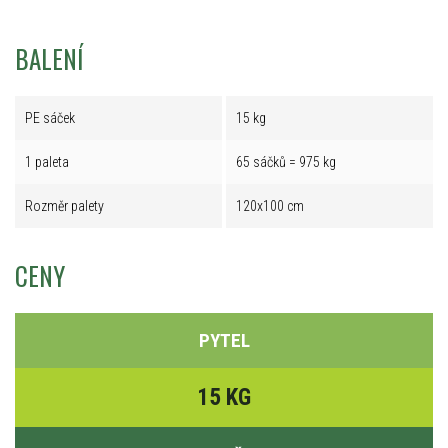
BALENÍ
PE sáček
15 kg
1 paleta
65 sáčků = 975 kg
Rozměr palety
120x100 cm
CENY
PYTEL
15 KG