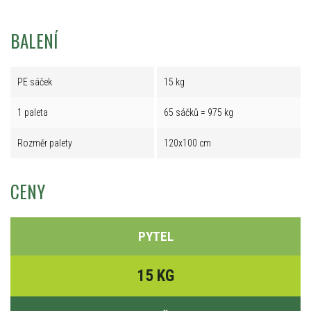
BALENÍ
PE sáček
15 kg
1 paleta
65 sáčků = 975 kg
Rozměr palety
120x100 cm
CENY
PYTEL
15 KG