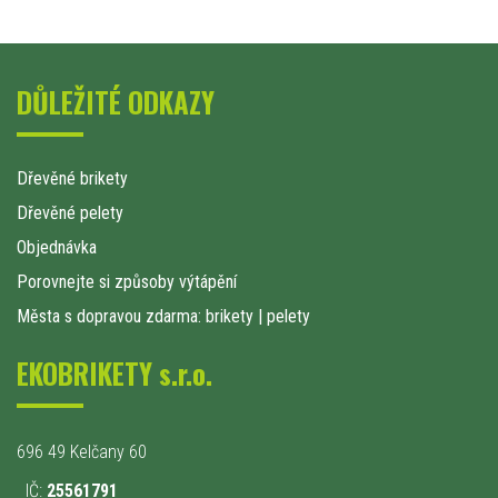
DŮLEŽITÉ ODKAZY
Dřevěné brikety
Dřevěné pelety
Objednávka
Porovnejte si způsoby výtápění
Města s dopravou zdarma: brikety
|
pelety
EKOBRIKETY s.r.o.
696 49 Kelčany 60
IČ:
25561791