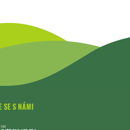
E SE S NÁMI
-15H