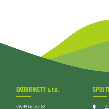
EKOBRIKETY s.r.o.
SPOJT
696 49 Kelčany 60
OD 8