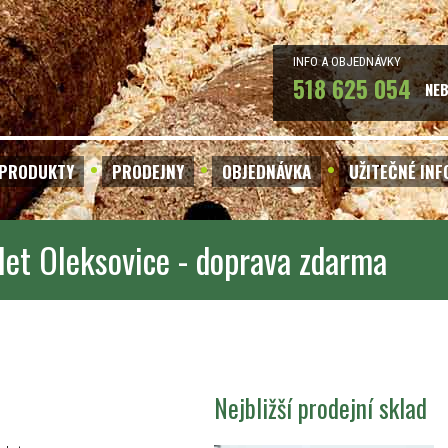
INFO A OBJEDNÁVKY
518 625 054
NE
PRODUKTY
PRODEJNY
OBJEDNÁVKA
UŽITEČNÉ IN
let Oleksovice - doprava zdarma
Nejbližší prodejní sklad