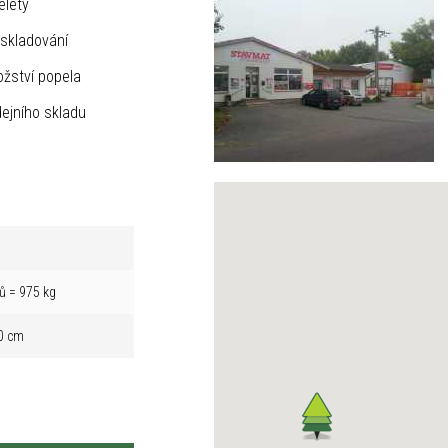
elety
skladování
žství popela
ejního skladu
ů = 975 kg
0 cm