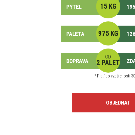
15 KG
PYTEL
195
975 KG
PALETA
126
OD
DOPRAVA
ZD
2 PALET
*
Platí do vzdálenosti 30
OBJEDNAT