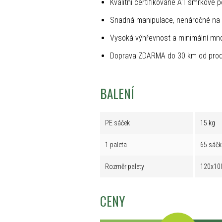
Kvalitní certifikované A1 smrkové p
Snadná manipulace, nenáročné na 
Vysoká výhřevnost a minimální mno
Doprava ZDARMA do 30 km od prod
BALENÍ
PE sáček
15 kg
1 paleta
65 sáčk
Rozměr palety
120x10
CENY