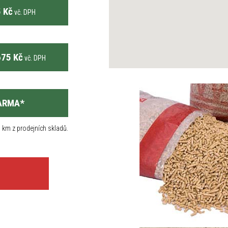
 Kč
vč. DPH
75 Kč
vč. DPH
ARMA
*
 km z prodejních skladů.