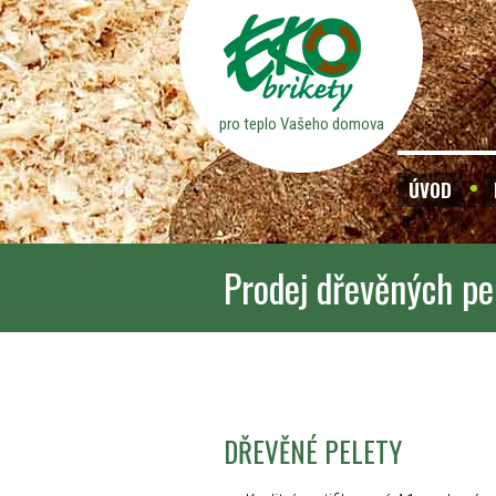
pro teplo Vašeho domova
ÚVOD
Prodej dřevěných pe
DŘEVĚNÉ PELETY