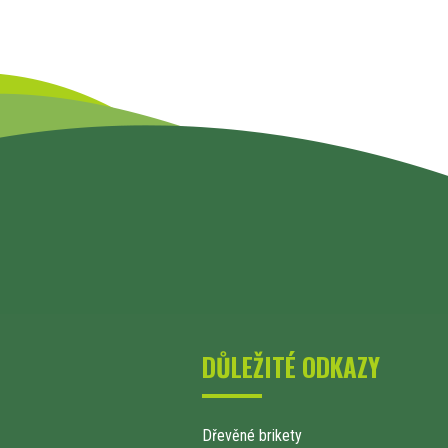
DŮLEŽITÉ ODKAZY
Dřevěné brikety